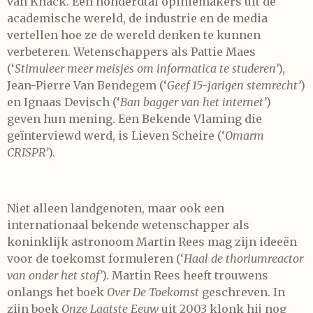
van Knack. Een honderdtal opiniemakers uit de
academische wereld, de industrie en de media
vertellen hoe ze de wereld denken te kunnen
verbeteren. Wetenschappers als Pattie Maes
(‘
Stimuleer meer meisjes om informatica te studeren’
),
Jean-Pierre Van Bendegem (‘
Geef 15-jarigen stemrecht’
)
en Ignaas Devisch (‘
Ban bagger van het internet’
)
geven hun mening. Een Bekende Vlaming die
geïnterviewd werd, is Lieven Scheire (‘
Omarm
CRISPR’
).
Niet alleen landgenoten, maar ook een
internationaal bekende wetenschapper als
koninklijk astronoom Martin Rees mag zijn ideeën
voor de toekomst formuleren (‘
Haal de thoriumreactor
van onder het stof’
). Martin Rees heeft trouwens
onlangs het boek
Over De Toekomst
geschreven. In
zijn boek
Onze Laatste Eeuw
uit 2003 klonk hij nog