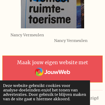
Nancy Vermeulen
Nancy Vermeulen
Maak jouw eigen website met
JouwWeb
Deze website gebruikt cookies voor
analyse-doeleinden en/of het tonen van
advertenties. Door gebruik te blijven maken
© 2026 Future Visions Unlimited. Laatst gewijzigd
van de site gaat u hiermee akkoord.
op 9/08/2026