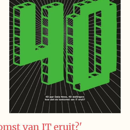
omst van IT eruit?'