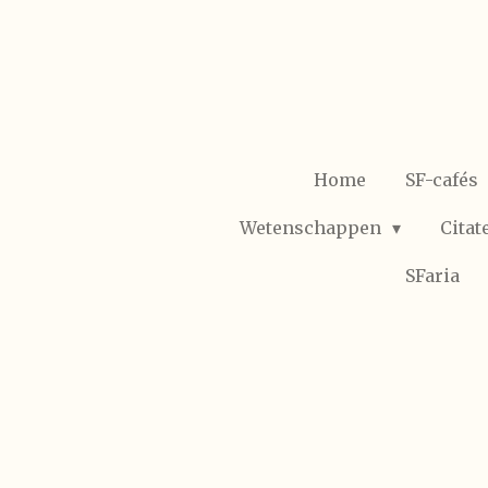
Ga
direct
naar
de
hoofdinhoud
Home
SF-cafés
Wetenschappen
Citat
SFaria