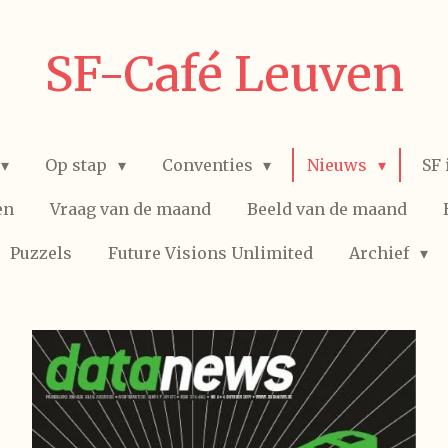
SF-Café Leuven
Op stap
Conventies
Nieuws
SF 
en
Vraag van de maand
Beeld van de maand
Puzzels
Future Visions Unlimited
Archief