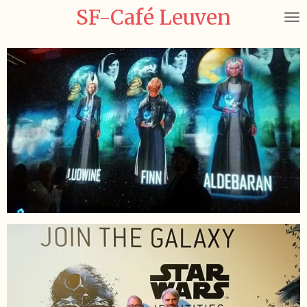
SF-Café Leuven
Ga
direct
naar
de
hoofdinhoud