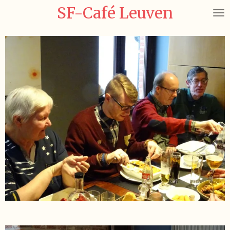
SF-Café Leuven
Ga
direct
naar
de
hoofdinhoud