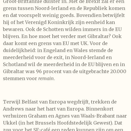
Groot-Brittannië duister in. Met de Brexit zal er een
grens tussen Noord-Ierland en de Republiek komen
en dat voorspelt weinig goeds. Bovendien betwijfelt
hij of het Verenigd Koninkrijk zijn eenheid kan
bewaren. Ook de Schotten wilden immers in de EU
blijven. En hoe moet het verder met Gibraltar? Ook
daar komt een grens van EU met UK. Voor de
duidelijkheid: in Engeland en Wales stemde de
meerderheid voor de exit, in Noord-Ierland en
Schotland wil de meerderheid in de EU blijven en in
Gibraltar was 96 procent van de uitgebrachte 20.000
stemmen voor
remain
.
Terwijl Belfast van Europa wegdrijft, trekken de
Andrews naar het hart van Europa. Binnenkort
verhuizen Graham en Agnes van Waals-Brabant naar
Ukkel (in het Brussels Hoofdstedelijk Gewest). Dat
zou voor het SF-café een reden kunnen zijn om een