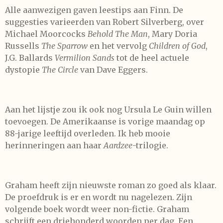
Alle aanwezigen gaven leestips aan Finn. De
suggesties varieerden van Robert Silverberg, over
Michael Moorcocks
Behold The Man
, Mary Doria
Russells
The Sparrow
en het vervolg
Children of God
,
J.G. Ballards
Vermilion Sands
tot de heel actuele
dystopie
The Circle
van Dave Eggers.
Aan het lijstje zou ik ook nog Ursula Le Guin willen
toevoegen. De Amerikaanse is vorige maandag op
88-jarige leeftijd overleden. Ik heb mooie
herinneringen aan haar
Aardzee
-trilogie.
Graham heeft zijn nieuwste roman zo goed als klaar.
De proefdruk is er en wordt nu nagelezen. Zijn
volgende boek wordt weer non-fictie. Graham
schrijft een driehonderd woorden per dag. Een