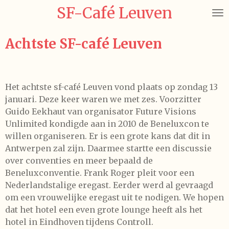
SF-Café Leuven
Ga
direct
naar
Achtste SF-café Leuven
de
hoofdinhoud
Het achtste sf-café Leuven vond plaats op zondag 13
januari. Deze keer waren we met zes. Voorzitter
Guido Eekhaut van organisator Future Visions
Unlimited kondigde aan in 2010 de Beneluxcon te
willen organiseren. Er is een grote kans dat dit in
Antwerpen zal zijn. Daarmee startte een discussie
over conventies en meer bepaald de
Beneluxconventie. Frank Roger pleit voor een
Nederlandstalige eregast. Eerder werd al gevraagd
om een vrouwelijke eregast uit te nodigen. We hopen
dat het hotel een even grote lounge heeft als het
hotel in Eindhoven tijdens Controll.