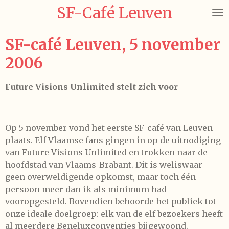
SF-Café Leuven
Ga
direct
naar
SF-café Leuven, 5 november
de
2006
hoofdinhoud
Future Visions Unlimited stelt zich voor
Op 5 november vond het eerste SF-café van Leuven
plaats. Elf Vlaamse fans gingen in op de uitnodiging
van Future Visions Unlimited en trokken naar de
hoofdstad van Vlaams-Brabant. Dit is weliswaar
geen overweldigende opkomst, maar toch één
persoon meer dan ik als minimum had
vooropgesteld. Bovendien behoorde het publiek tot
onze ideale doelgroep: elk van de elf bezoekers heeft
al meerdere Beneluxconventies bijgewoond.