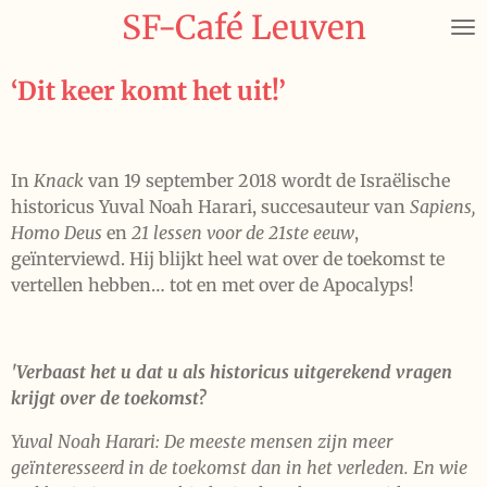
SF-Café Leuven
Ga
direct
naar
‘Dit keer komt het uit!’
de
hoofdinhoud
In
Knack
van 19 september 2018 wordt de Israëlische
historicus Yuval Noah Harari, succesauteur van
Sapiens,
Homo Deus
en
21 lessen voor de 21ste eeuw
,
geïnterviewd. Hij blijkt heel wat over de toekomst te
vertellen hebben… tot en met over de Apocalyps!
'Verbaast het u dat u als historicus uitgerekend vragen
krijgt over de toekomst?
Yuval Noah Harari: De meeste mensen zijn meer
geïnteresseerd in de toekomst dan in het verleden. En wie