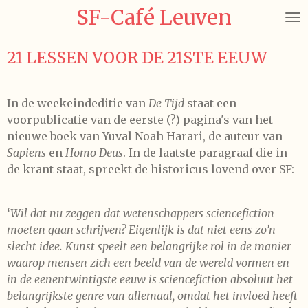
SF-Café Leuven
Ga
direct
naar
21 LESSEN VOOR DE 21STE EEUW
de
hoofdinhoud
In de weekeindeditie van
De Tijd
staat een
voorpublicatie van de eerste (?) pagina's van het
nieuwe boek van Yuval Noah Harari, de auteur van
Sapiens
en
Homo Deus
. In de laatste paragraaf die in
de krant staat, spreekt de historicus lovend over SF:
‘
Wil dat nu zeggen dat wetenschappers sciencefiction
moeten gaan schrijven? Eigenlijk is dat niet eens zo’n
slecht idee. Kunst speelt een belangrijke rol in de manier
waarop mensen zich een beeld van de wereld vormen en
in de eenentwintigste eeuw is sciencefiction absoluut het
belangrijkste genre van allemaal, omdat het invloed heeft