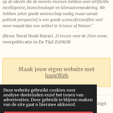
op de ideeën die de meeste mensen hebben over artificiële
intelligentie, biotechnologie en klimaatverandering. We
hebben zeker goede wetenschap nodig, maar vanuit
politiek perspectief is een goede sciencefictionfilm veel
meer waard dan een artikel in Science of Nature.
’
(Bron: Yuval Noah Harari,
21 lessen voor de 21ste eeuw
,
voorpublicatie in De Tijd 25/08/18
Maak jouw eigen website met
JouwWeb
Deze website gebruikt cookies voor
analyse-doeleinden en/of het tonen van
advertenties. Door gebruik te blijven maken
© 2026 Future Visions Unlimited. Laatst gewijzigd
van de site gaat u hiermee akkoord.
op 8/08/2026