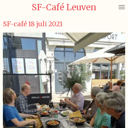
SF-Café Leuven
Ga
direct
naar
SF-café 18 juli 2021
de
hoofdinhoud