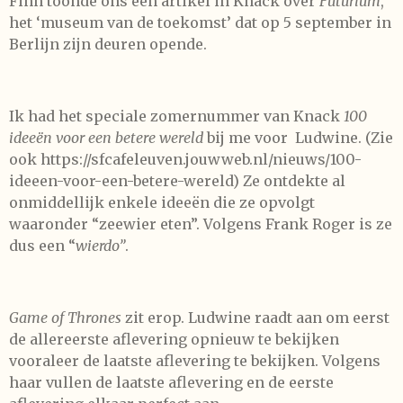
Finn toonde ons een artikel in Knack over
Futurium
,
het ‘museum van de toekomst’ dat op 5 september in
Berlijn zijn deuren opende.
Ik had het speciale zomernummer van Knack
100
ideeën voor een betere wereld
bij me voor Ludwine. (Zie
ook https://sfcafeleuven.jouwweb.nl/nieuws/100-
ideeen-voor-een-betere-wereld) Ze ontdekte al
onmiddellijk enkele ideeën die ze opvolgt
waaronder “zeewier eten”. Volgens Frank Roger is ze
dus een “
wierdo”
.
Game of Thrones
zit erop. Ludwine raadt aan om eerst
de allereerste aflevering opnieuw te bekijken
vooraleer de laatste aflevering te bekijken. Volgens
haar vullen de laatste aflevering en de eerste