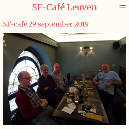
SF-Café Leuven
Ga
direct
naar
SF-café 29 september 2019
de
hoofdinhoud