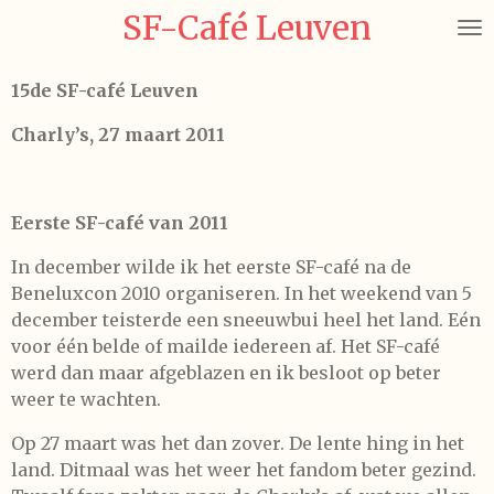
SF-Café Leuven
Ga
direct
naar
15de SF-café Leuven
de
hoofdinhoud
Charly’s, 27 maart 2011
Eerste SF-café van 2011
In december wilde ik het eerste SF-café na de
Beneluxcon 2010 organiseren. In het weekend van 5
december teisterde een sneeuwbui heel het land. Eén
voor één belde of mailde iedereen af. Het SF-café
werd dan maar afgeblazen en ik besloot op beter
weer te wachten.
Op 27 maart was het dan zover. De lente hing in het
land. Ditmaal was het weer het fandom beter gezind.