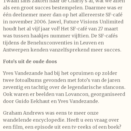
Twaalf fans zakten naar de Charly’s af, wat we allen
als een groot succes bestempelen. Daarmee was er
één deelnemer meer dan op het allereerste SF-café
in november 2006. Jawel, Future Visions Unlimited
houdt het al vijf jaar vol! Het SF-café van 27 maart
was tussen haakjes nummer vijftien. De SF-cafés
tijdens de Beneluxconventies in Leuven en
Antwerpen kenden vanzelfsprekend meer succes.
Foto’s uit de oude doos
Yves Vandezande had bij het opruimen op zolder
twee fotoalbums gevonden met foto’s van de jaren
zeventig en tachtig over de legendarische sfancons.
Ook waren er beelden van Lovancon, georganiseerd
door Guido Eekhaut en Yves Vandezande.
Graham Andrews was eens te meer onze
wandelende encyclopedie. Heeft u een vraag over
een film, een episode uit een tv-reeks of een boek?