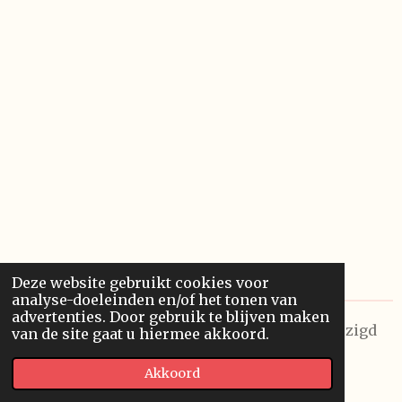
Deze website gebruikt cookies voor
analyse-doeleinden en/of het tonen van
advertenties. Door gebruik te blijven maken
© 2026 Future Visions Unlimited. Laatst gewijzigd
van de site gaat u hiermee akkoord.
op 8/08/2026
Akkoord
Powered by
JouwWeb