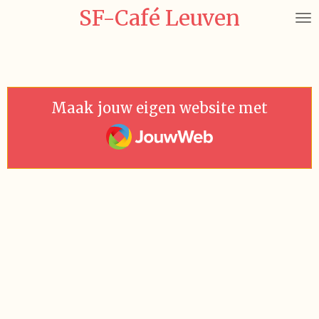
SF-Café Leuven
Ga
direct
naar
de
hoofdinhoud
Maak jouw eigen website met
JouwWeb