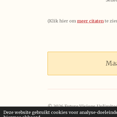
Senec
(Klik hier om
meer citaten
te zie
Maa
© 2026 Future Visions Unlimited
Deze website gebruikt cookies voor analyse-doeleinden