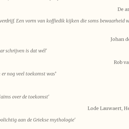
De a
jdverdrijf. Een vorm van koffiedik kijken die soms bewaarhei
Johan d
ar schrijven is dat wél'
Rob va
en er nog veel toekomst was
’
laims over de toekomst'
Lode Lauwaert, He
olichtig aan de Griekse mythologie'