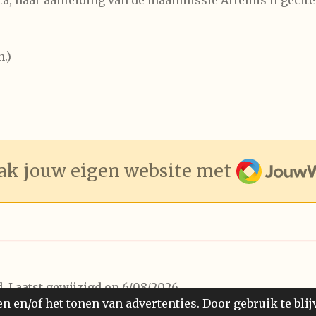
a, naar aanleiding van de maanmissie Artemis II gecite
n.)
JouwWeb
k jouw eigen website met
. Laatst gewijzigd op 6/08/2026
 en/of het tonen van advertenties. Door gebruik te blij