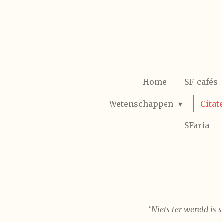
Ga
direct
naar
de
hoofdinhoud
Home
SF-cafés
Wetenschappen
Citat
SFaria
‘
Niets ter wereld is