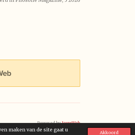
erd in Filosofie Magazine, 5 2026
Powered by
JouwWeb
ven maken van de site gaat u
Akkoord