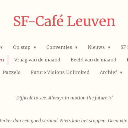
SF-Café Leuven
Op stap
Conventies
Nieuws
SF 
en
Vraag van de maand
Beeld van de maand
Puzzels
Future Visions Unlimited
Archief
'Difficult to see. Always in motion the future is'
 sterker dan een goed verhaal. Niets kan het stoppen. Geen vij