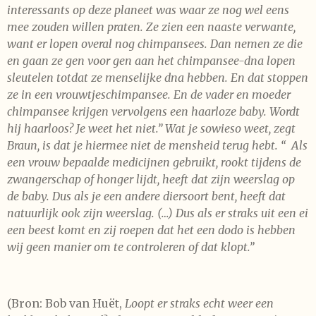
interessants op deze planeet was waar ze nog wel eens
mee zouden willen praten. Ze zien een naaste verwante,
want er lopen overal nog chimpansees. Dan nemen ze die
en gaan ze gen voor gen aan het chimpansee-dna lopen
sleutelen totdat ze menselijke dna hebben. En dat stoppen
ze in een vrouwtjeschimpansee. En de vader en moeder
chimpansee krijgen vervolgens een haarloze baby. Wordt
hij haarloos? Je weet het niet.” Wat je sowieso weet, zegt
Braun, is dat je hiermee niet de mensheid terug hebt. “ Als
een vrouw bepaalde medicijnen gebruikt, rookt tijdens de
zwangerschap of honger lijdt, heeft dat zijn weerslag op
de baby. Dus als je een andere diersoort bent, heeft dat
natuurlijk ook zijn weerslag. (…) Dus als er straks uit een ei
een beest komt en zij roepen dat het een dodo is hebben
wij geen manier om te controleren of dat klopt.”
(Bron: Bob van Huët,
Loopt er straks echt weer een