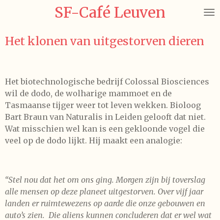
SF-Café Leuven
Ga
direct
naar
Het klonen van uitgestorven dieren
de
hoofdinhoud
Het biotechnologische bedrijf Colossal Biosciences
wil de dodo, de wolharige mammoet en de
Tasmaanse tijger weer tot leven wekken. Bioloog
Bart Braun van Naturalis in Leiden gelooft dat niet.
Wat misschien wel kan is een gekloonde vogel die
veel op de dodo lijkt. Hij maakt een analogie:
“Stel nou dat het om ons ging. Morgen zijn bij toverslag
alle mensen op deze planeet uitgestorven. Over vijf jaar
landen er ruimtewezens op aarde die onze gebouwen en
auto’s zien. Die aliens kunnen concluderen dat er wel wat