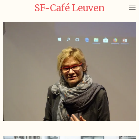
SF-Café Leuven
Ga
direct
naar
de
hoofdinhoud