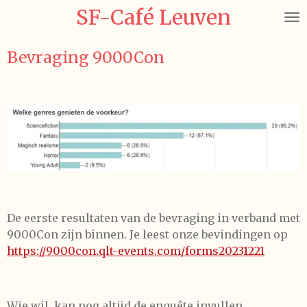
SF-Café Leuven
Ga
direct
naar
Bevraging 9000Con
de
hoofdinhoud
De eerste resultaten van de bevraging in verband met
9000Con zijn binnen. Je leest onze bevindingen op
https://9000con.qlt-events.com/forms20231221
Wie wil, kan nog altijd de enquête invullen.