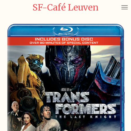
SF-Café Leuven
Ga
direct
naar
de
hoofdinhoud