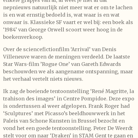
enkele grapjes van af, al weet je met al dat
nepnieuws natuurlijk niet meer wat er om te lachen
is en wat ernstig bedoeld is, wat waar is en wat
onwaar is. Klassieke SF vaart er wel bij: een boek als
‘1984’ van George Orwell scoort weer hoog in de
boekenverkoop.
Over de sciencefictionfilm ‘Arrival’ van Denis
Villeneuve waren de meningen verdeeld. De laatste
Star Wars-film ’Rogue One’ van Gareth Edwards
beschouwden we als aangename ontspanning, maar
het verhaal vertelt niets nieuws.
Ik zag de boeiende tentoonstelling ‘René Magritte, la
trahison des images’ in Centre Pompidoe. Deze expo
is ondertussen al weer afgelopen. Frank Roger had
‘Sculptures’ met Picasso’s beeldhouwwerk in het
Paleis van Schone Kunsten in Brussel bezocht en
vond het een goede tentoonstelling. Peter De Weerdt
stelt voor om naar ‘Draken’ in STAM Gent te gaan en