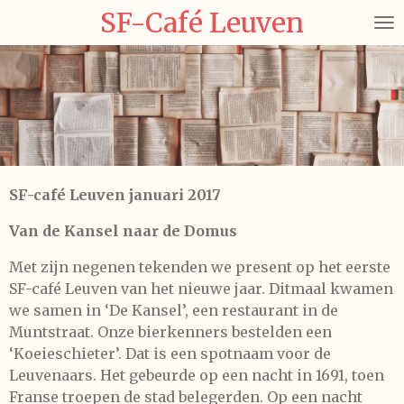
SF-Café Leuven
Ga
direct
naar
de
hoofdinhoud
SF-café Leuven januari 2017
Van de Kansel naar de Domus
Met zijn negenen tekenden we present op het eerste
SF-café Leuven van het nieuwe jaar. Ditmaal kwamen
we samen in ‘De Kansel’, een restaurant in de
Muntstraat. Onze bierkenners bestelden een
‘Koeieschieter’. Dat is een spotnaam voor de
Leuvenaars. Het gebeurde op een nacht in 1691, toen
Franse troepen de stad belegerden. Op een nacht