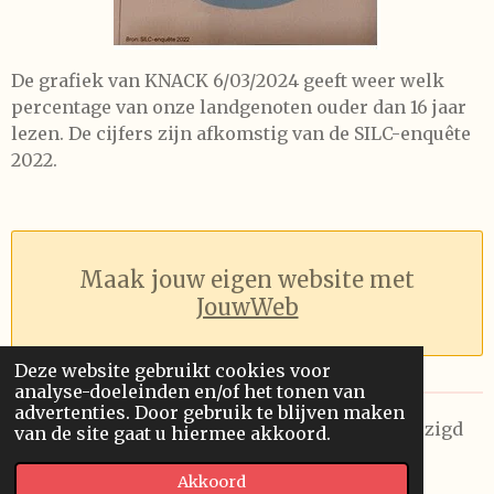
De grafiek van KNACK 6/03/2024 geeft weer welk
percentage van onze landgenoten ouder dan 16 jaar
lezen. De cijfers zijn afkomstig van de SILC-enquête
2022.
Maak jouw eigen website met
JouwWeb
Deze website gebruikt cookies voor
analyse-doeleinden en/of het tonen van
advertenties. Door gebruik te blijven maken
© 2026 Future Visions Unlimited. Laatst gewijzigd
van de site gaat u hiermee akkoord.
op 6/08/2026
Akkoord
Powered by
JouwWeb