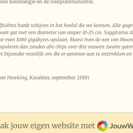
sen kosmologie en de computerindustrie.
fficiënte harde schijven in het heelal die we kennen. Alle ge
art gat met een diameter van amper 10-25 cm. Saggitarius A*
r even 1080 gigabytes opslaan. Moest men de wet van Moore
apoleren dan zouden alle chips over drie eeuwen zwarte gaten 
het bijzonder moeilijk om die er opnieuw aan te onttrekken en 
 van Hawking
, Karakter, september 2018)
JouwWeb
ak jouw eigen website met