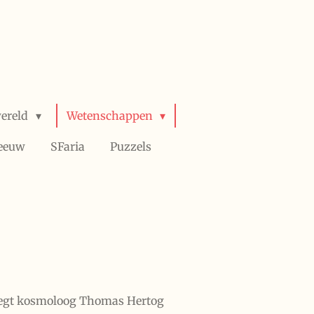
wereld
Wetenschappen
 eeuw
SFaria
Puzzels
legt kosmoloog Thomas Hertog