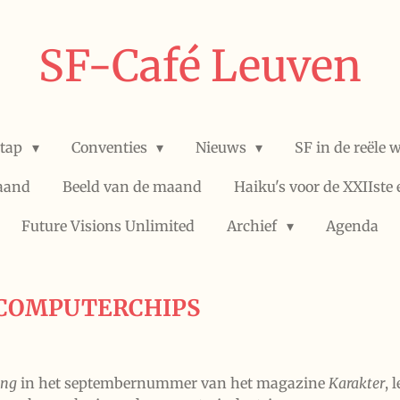
SF-Café Leuven
stap
Conventies
Nieuws
SF in de reële 
aand
Beeld van de maand
Haiku's voor de XXIIste
Future Visions Unlimited
Archief
Agenda
 COMPUTERCHIPS
ing
in het septembernummer van het magazine
Karakter
, 