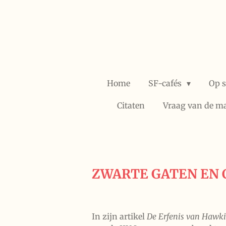
Ga
direct
naar
de
hoofdinhoud
Home
SF-cafés
Op 
Citaten
Vraag van de m
ZWARTE GATEN EN
In zijn artikel
De Erfenis van Hawk