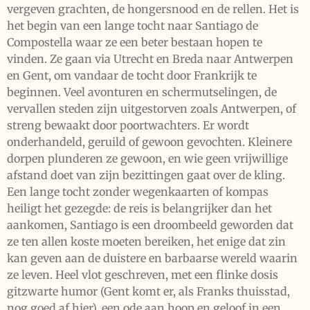
vergeven grachten, de hongersnood en de rellen. Het is
het begin van een lange tocht naar Santiago de
Compostella waar ze een beter bestaan hopen te
vinden. Ze gaan via Utrecht en Breda naar Antwerpen
en Gent, om vandaar de tocht door Frankrijk te
beginnen. Veel avonturen en schermutselingen, de
vervallen steden zijn uitgestorven zoals Antwerpen, of
streng bewaakt door poortwachters. Er wordt
onderhandeld, geruild of gewoon gevochten. Kleinere
dorpen plunderen ze gewoon, en wie geen vrijwillige
afstand doet van zijn bezittingen gaat over de kling.
Een lange tocht zonder wegenkaarten of kompas
heiligt het gezegde: de reis is belangrijker dan het
aankomen, Santiago is een droombeeld geworden dat
ze ten allen koste moeten bereiken, het enige dat zin
kan geven aan de duistere en barbaarse wereld waarin
ze leven. Heel vlot geschreven, met een flinke dosis
gitzwarte humor (Gent komt er, als Franks thuisstad,
nog goed af hier), een ode aan hoop en geloof in een