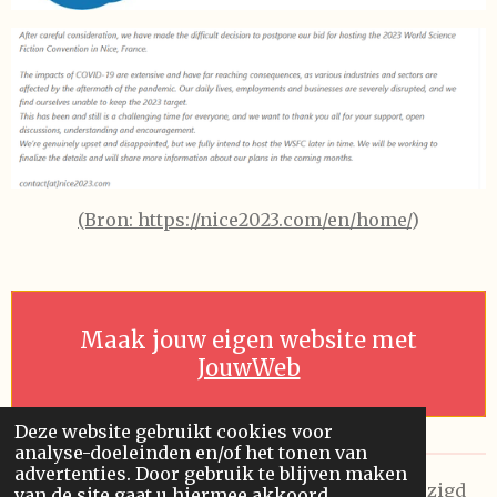
(Bron: https://nice2023.com/en/home/
)
Maak jouw eigen website met
JouwWeb
Deze website gebruikt cookies voor
analyse-doeleinden en/of het tonen van
advertenties. Door gebruik te blijven maken
© 2026 Future Visions Unlimited. Laatst gewijzigd
van de site gaat u hiermee akkoord.