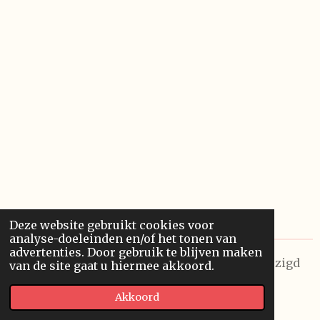
Deze website gebruikt cookies voor
analyse-doeleinden en/of het tonen van
advertenties. Door gebruik te blijven maken
© 2026 Future Visions Unlimited. Laatst gewijzigd
van de site gaat u hiermee akkoord.
op 9/08/2026
Akkoord
Powered by
JouwWeb