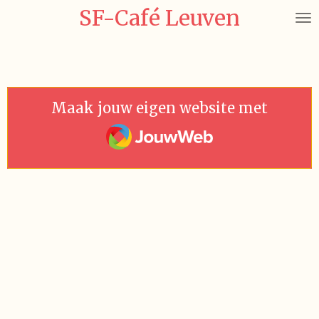
SF-Café Leuven
Ga
direct
naar
de
hoofdinhoud
Maak jouw eigen website met
JouwWeb