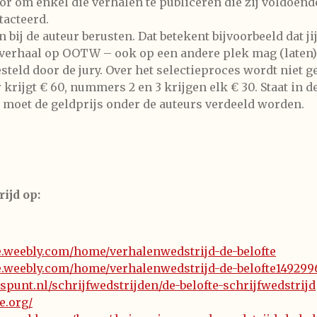
or om enkel die verhalen te publiceren die zij voldoend
tacteerd.
 bij de auteur berusten. Dat betekent bijvoorbeeld dat ji
je verhaal op OOTW – ook op een andere plek mag (laten)
esteld door de jury. Over het selectieproces wordt niet
rijgt € 60, nummers 2 en 3 krijgen elk € 30. Staat in d
moet de geldprijs onder de auteurs verdeeld worden.
ijd op:
e.weebly.com/home/verhalenwedstrijd-de-belofte
e.weebly.com/home/verhalenwedstrijd-de-belofte149299
spunt.nl/schrijfwedstrijden/de-belofte-schrijfwedstrijd
e.org/