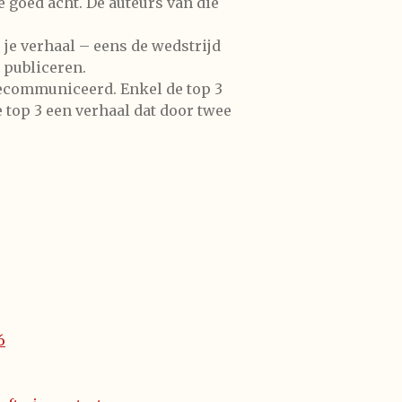
e goed acht. De auteurs van die
j je verhaal – eens de wedstrijd
 publiceren.
 gecommuniceerd. Enkel de top 3
e top 3 een verhaal dat door twee
6