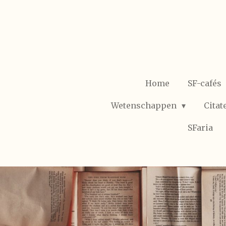
Ga
direct
naar
de
hoofdinhoud
Home
SF-cafés
Wetenschappen
Citat
SFaria