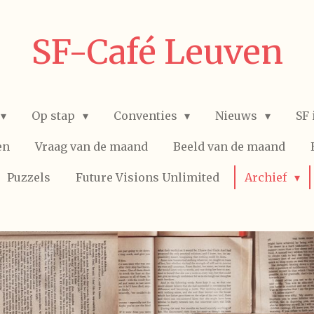
SF-Café Leuven
Op stap
Conventies
Nieuws
SF 
en
Vraag van de maand
Beeld van de maand
Puzzels
Future Visions Unlimited
Archief