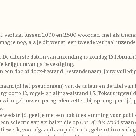
H-verhaal tussen 1.000 en 2.500 woorden, met als thema 
mag je nog, als je dit wenst, een tweede verhaal inzend
. De uiterste datum van inzending is zondag 16 februari
 krijgt ontvangstbevestiging.
 in een doc of docx-bestand. Bestandsnaam: jouw volled
aam (of het pseudoniem) van de auteur en de titel van h
ootte 12, regel- en alinea-afstand 1,5. Tekst uitgevul
witregel tussen paragrafen zetten bij sprong qua tijd, p
s.
de wedstrijd, geef je meteen ook toestemming voor publi
 een selectie van verhalen die op
Out Of This World
staan o
tiewerk, voorafgaand aan publicatie, gebeurt in overleg