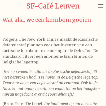
SF-Café Leuven
Ga
direct
naar
Wat als... we een kernbom gooien
de
hoofdinhoud
Volgens The New York Times maakt de Russische
defensiestaf plannen voor het inzetten van een
tactische kernbom in de oorlog in de Oekraïne.
De
Standaard citeert een anonieme bron binnen de
Belgische legertop:
‘
Het zou vreemder zijn als de Russische defensiestaf dit
níet ­besproken had’, is te horen in de Belgische legertop.
‘Daarvoor dient een defensiestaf nu eenmaal. Ook in de
Navo en nationale regeringen wordt tot op het hoogste ­
niveau nagedacht over dit soort
what-ifs
.
'
(Bron: Peter De Lobel,
Rusland roept op om nucleaire