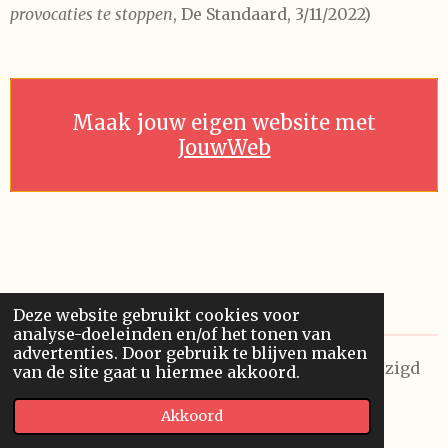
provocaties te stoppen
, De Standaard, 3/11/2022)
Maak jouw eigen website met
JouwWeb
Deze website gebruikt cookies voor
analyse-doeleinden en/of het tonen van
advertenties. Door gebruik te blijven maken
© 2026 Future Visions Unlimited. Laatst gewijzigd
van de site gaat u hiermee akkoord.
op 6/08/2026
Akkoord
Powered by
JouwWeb