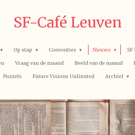
SF-Café Leuven
Op stap
Conventies
Nieuws
SF 
en
Vraag van de maand
Beeld van de maand
Puzzels
Future Visions Unlimited
Archief