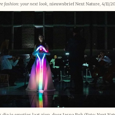
re fashion: your next look
, nieuwsbrief Next Nature, 4/11/2
k die je emoties laat zien, door Jasna Rok (Foto: Next Nat