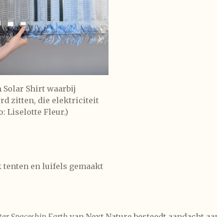
Solar Shirt waarbij
d zitten, die elektriciteit
: Liselotte Fleur.)
 tenten en luifels gemaakt
ter Spaceship Earth
van Next Nature besteedt aandacht aa