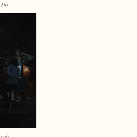
024)
ure)