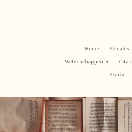
Ga
direct
naar
de
hoofdinhoud
Home
SF-cafés
Wetenschappen
Citat
SFaria