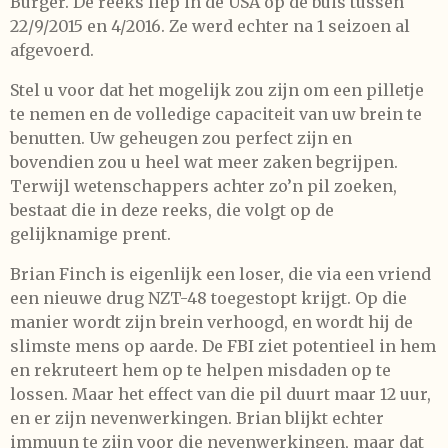
Burger. De reeks liep in de USA op de buis tussen
22/9/2015 en 4/2016. Ze werd echter na 1 seizoen al
afgevoerd.
Stel u voor dat het mogelijk zou zijn om een pilletje
te nemen en de volledige capaciteit van uw brein te
benutten. Uw geheugen zou perfect zijn en
bovendien zou u heel wat meer zaken begrijpen.
Terwijl wetenschappers achter zo’n pil zoeken,
bestaat die in deze reeks, die volgt op de
gelijknamige prent.
Brian Finch is eigenlijk een loser, die via een vriend
een nieuwe drug NZT-48 toegestopt krijgt. Op die
manier wordt zijn brein verhoogd, en wordt hij de
slimste mens op aarde. De FBI ziet potentieel in hem
en rekruteert hem op te helpen misdaden op te
lossen. Maar het effect van die pil duurt maar 12 uur,
en er zijn nevenwerkingen. Brian blijkt echter
immuun te zijn voor die nevenwerkingen, maar dat