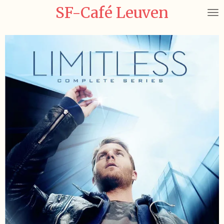
SF-Café Leuven
Ga
direct
naar
de
hoofdinhoud