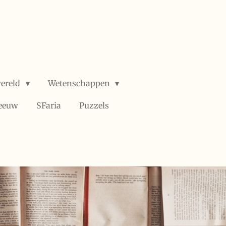
wereld
Wetenschappen
 eeuw
SFaria
Puzzels