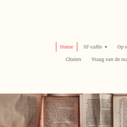
Ga
direct
naar
de
hoofdinhoud
Home
SF-cafés
Op 
Citaten
Vraag van de m