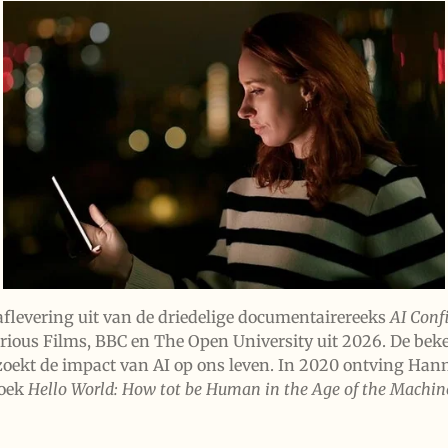
flevering uit van de driedelige documentairereeks
AI Confi
Curious Films, BBC en The Open University uit 2026. De 
ekt de impact van AI op ons leven. In 2020 ontving Han
boek
Hello World: How tot be Human in the Age of the Machin