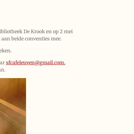
ibliotheek De Krook en op 2 mei
 aan beide conventies mee.
eken.
aar
sfcafeleuven@gmail.com.
an.