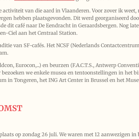
e activiteit van die aard in Vlaanderen. Voor zover ik weet,
ergen hebben plaatsgevonden. Dit werd georganiseerd door 
isde dit café naar De Eendracht in Geraardsbergen. Nog la
en-Ciel aan het Centraal Station.
raditie van SF-cafés. Het NCSF (Nederlands Contactcentrum 
dam.
con, Eurocon,...) en beurzen (F.A.C.T.S., Antwerp Conventio
ar bezoeken we enkele musea en tentoonstellingen in het b
m in Tongeren, het ING Art Center in Brussel en het Muse
KOMST
plaats op zondag 26 juli. We waren met 12 aanwezigen in 