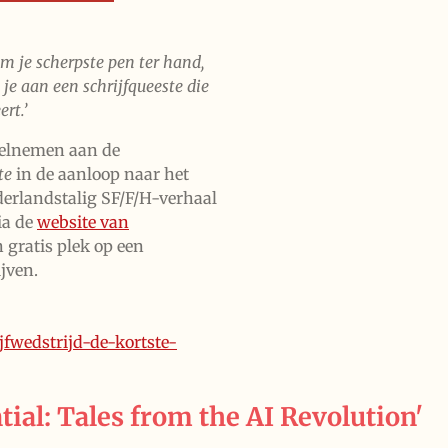
em je scherpste pen ter hand,
je aan een schrijfqueeste die
rt.’
eelnemen aan de
te
in de aanloop naar het
derlandstalig SF/F/H-verhaal
ia de
website van
n gratis plek op een
ijven.
fwedstrijd-de-kortste-
tial: Tales from the AI Revolution'