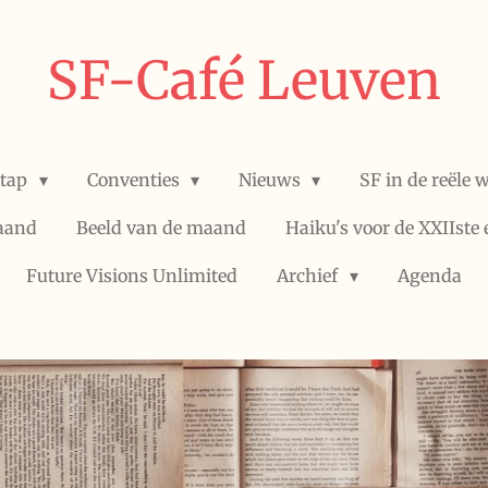
SF-Café Leuven
stap
Conventies
Nieuws
SF in de reële 
aand
Beeld van de maand
Haiku's voor de XXIIste
Future Visions Unlimited
Archief
Agenda