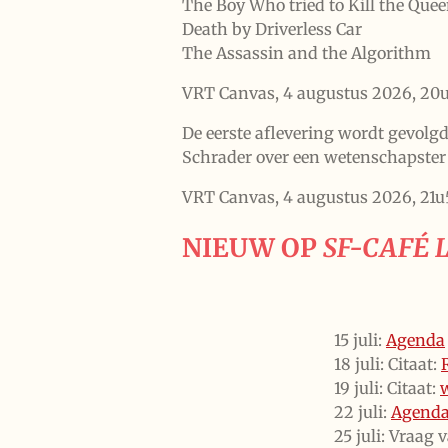
The Boy Who tried to Kill the Que
Death by Driverless Car
The Assassin and the Algorithm
VRT Canvas, 4 augustus 2026, 20u
De eerste aflevering wordt gevolg
Schrader over een wetenschapster
VRT Canvas, 4 augustus 2026, 21u
NIEUW OP
SF-CAFÉ 
15 juli:
Agenda
18 juli: Citaat:
19 juli: Citaat:
22 juli:
Agend
25 juli: Vraag van 