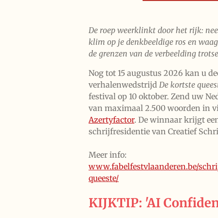
De roep weerklinkt door het rijk: ne
klim op je denkbeeldige ros en waag 
de grenzen van de verbeelding trotsee
Nog tot 15 augustus 2026 kan u d
verhalenwedstrijd
De kortste quees
festival op 10 oktober. Zend uw Ne
van maximaal 2.500 woorden in v
Azertyfactor
. De winnaar krijgt ee
schrijfresidentie van Creatief Schr
Meer info:
www.fabelfestvlaanderen.be/schrij
queeste/
KIJKTIP: '
AI Confiden