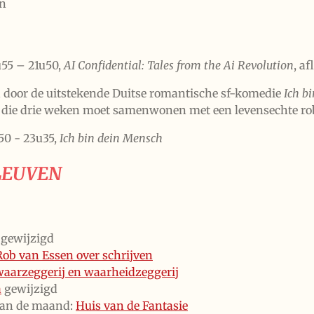
en
55 – 21u50,
AI Confidential: Tales from the Ai Revolution
, afl
d door de uitstekende Duitse romantische sf-komedie
Ich b
 die drie weken moet samenwonen met een levensechte ro
50 - 23u35,
Ich bin dein Mensch
LEUVEN
gewijzigd
Rob van Essen over schrijven
waarzeggerij en waarheidzeggerij
a
gewijzigd
de maand:
Huis van de Fantasie