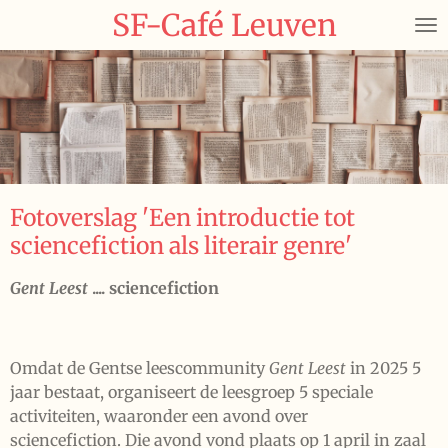
SF-Café Leuven
Ga
direct
naar
de
hoofdinhoud
Fotoverslag 'Een introductie tot
sciencefiction als literair genre'
Gent Leest
.... sciencefiction
Omdat de Gentse leescommunity
Gent Leest
in 2025 5
jaar bestaat, organiseert de leesgroep 5 speciale
activiteiten, waaronder een avond over
sciencefiction. Die avond vond plaats op 1 april in zaal