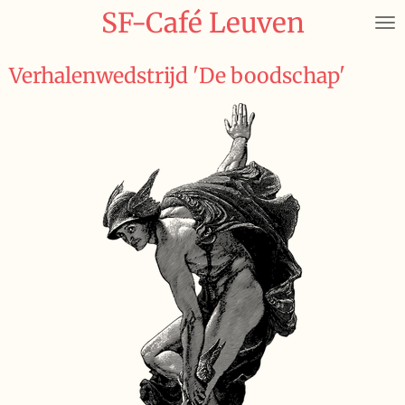
SF-Café Leuven
Ga
direct
naar
Verhalenwedstrijd 'De boodschap'
de
hoofdinhoud