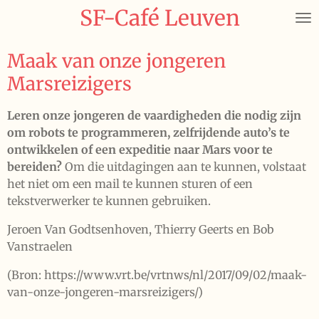
SF-Café Leuven
Ga
direct
naar
Maak van onze jongeren
de
Marsreizigers
hoofdinhoud
Leren onze jongeren de vaardigheden die nodig zijn
om robots te programmeren, zelfrijdende auto’s te
ontwikkelen of een expeditie naar Mars voor te
bereiden?
Om die uitdagingen aan te kunnen, volstaat
het niet om een mail te kunnen sturen of een
tekstverwerker te kunnen gebruiken.
Jeroen Van Godtsenhoven, Thierry Geerts en Bob
Vanstraelen
(Bron: https://www.vrt.be/vrtnws/nl/2017/09/02/maak-
van-onze-jongeren-marsreizigers/)