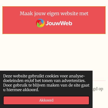
Maak jouw eigen website met
JouwWeb
Deze website gebruikt cookies voor analyse-
doeleinden en/of het tonen van advertenties.
Door gebruik te blijven maken van de site gaat
© 2026 Future Visions Unlimited. Laatst gewijzigd op
u hiermee akkoord.
6/08/2026
Akkoord
Powered by
JouwWeb