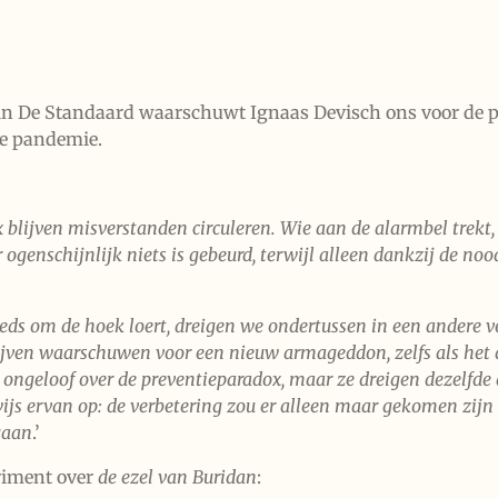
in De Standaard waarschuwt Ignaas Devisch ons voor de p
ge pandemie.
lijven mis­verstanden circuleren. Wie aan de alarmbel trekt, k
genschijnlijk niets is gebeurd, terwijl alleen dankzij de noo
eds om de hoek loert, dreigen we ondertussen in een andere ver
ven waarschuwen voor een nieuw armageddon, zelfs als het de
t ongeloof over de preventie­paradox, maar ze dreigen dezelfd
ewijs ervan op: de verbetering zou er alleen maar gekomen zi
gaan
.’
riment over
de ezel van Buridan
: