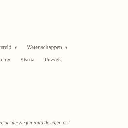
wereld
Wetenschappen
 eeuw
SFaria
Puzzels
ze als derwisjen rond de eigen as.
’