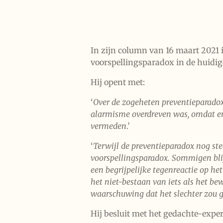
In zijn column van 16 maart 2021 
voorspellingsparadox in de huidi
Hij opent met:
‘
Over de zogeheten preventieparadox b
alarmisme overdreven was, omdat er o
vermeden
.’
‘
Terwijl de preventieparadox nog ste
voorspellingsparadox. Sommigen blij
een begrijpelijke tegenreactie op he
het niet-bestaan van iets als het b
waarschuwing dat het slechter zou 
Hij besluit met
het gedachte-expe