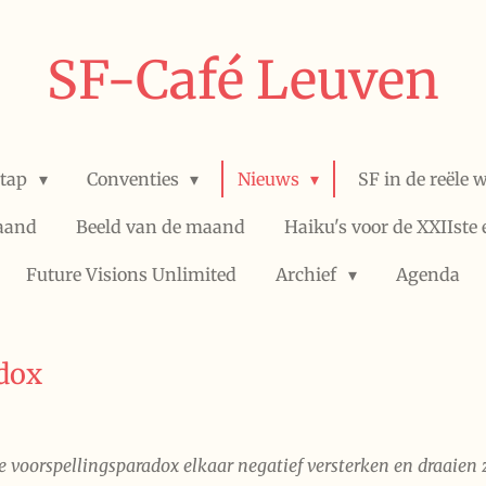
SF-Café Leuven
stap
Conventies
Nieuws
SF in de reële 
aand
Beeld van de maand
Haiku's voor de XXIIste
Future Visions Unlimited
Archief
Agenda
dox
e voorspellingsparadox elkaar negatief versterken en draaien 