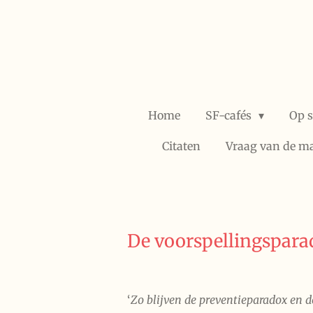
Ga
direct
naar
de
hoofdinhoud
Home
SF-cafés
Op 
Citaten
Vraag van de m
De voorspellingspara
‘
Zo blijven de preventie­paradox en d