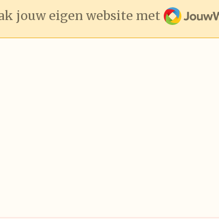
JouwWeb
k jouw eigen website met