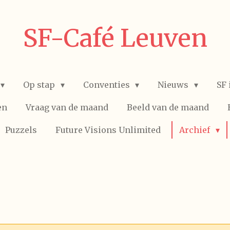
SF-Café Leuven
Op stap
Conventies
Nieuws
SF 
en
Vraag van de maand
Beeld van de maand
Puzzels
Future Visions Unlimited
Archief