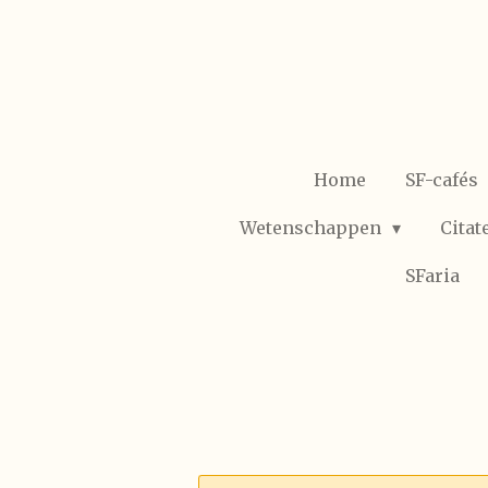
Ga
direct
naar
de
hoofdinhoud
Home
SF-cafés
Wetenschappen
Citat
SFaria