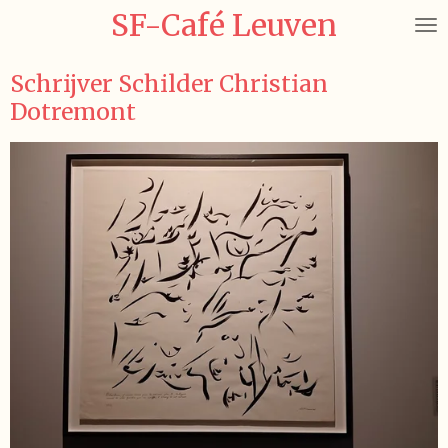
SF-Café Leuven
Ga
direct
naar
Schrijver Schilder Christian
de
Dotremont
hoofdinhoud