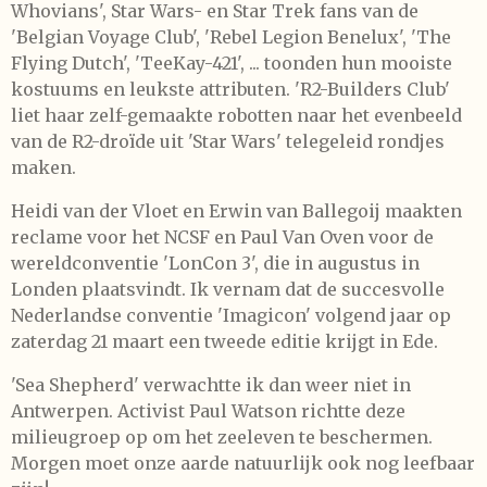
Whovians', Star Wars- en Star Trek fans van de
'Belgian Voyage Club', 'Rebel Legion Benelux', 'The
Flying Dutch', 'TeeKay-421', ... toonden hun mooiste
kostuums en leukste attributen. 'R2-Builders Club'
liet haar zelf-gemaakte robotten naar het evenbeeld
van de R2-droïde uit 'Star Wars' telegeleid rondjes
maken.
Heidi van der Vloet en Erwin van Ballegoij maakten
reclame voor het NCSF en Paul Van Oven voor de
wereldconventie 'LonCon 3', die in augustus in
Londen plaatsvindt. Ik vernam dat de succesvolle
Nederlandse conventie 'Imagicon' volgend jaar op
zaterdag 21 maart een tweede editie krijgt in Ede.
'Sea Shepherd' verwachtte ik dan weer niet in
Antwerpen. Activist Paul Watson richtte deze
milieugroep op om het zeeleven te beschermen.
Morgen moet onze aarde natuurlijk ook nog leefbaar