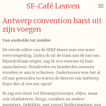
SF-Café Leuven
Ga
direct
naar
Antwerp convention barst uit
de
zijn voegen
hoofdinhoud
Van androïde tot zombie
De vierde editie van de SF&F-beurs was een ware
overrompeling. Zodra ik uit de tram aan de Jan van
Rijswijcklaan stapte, zag ik een enorme rij fans
aanschuiven. Honderden en honderden mensen
stonden er aan te schuiven. Ondertussen was het al
elf uur geworden en waren de deuren van Antwerp
Expo dus al een uur open!
Ik zag een stoet vol Disneyprinsesjes, elfjes, maar
ook Gladiatoren, Borgs, zombies en andere
monsters. Gelukkig, met zoveel Spidermannen, een