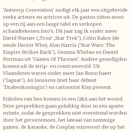
'Antwerp Convention' nodigt elk jaar een uitgebreide
reeks acteurs en actrices uit. De gasten zitten mooi
op een rij aan een lange tafel en verkopen
schandtekenen foto's. Dit jaar zag ik onder meer
David Warner (‚Tron’ ‚Star Trek’), Colin Baker (de
zesde Doctor Who), Alan Harris ('Star Wars: The
Empire Strikes Back'), Gemma Whelan en Daniel
Portman uit 'Games Of Thrones'. Andere genodigden
komen uit de strip- en comicswereld. Uit
Vlaanderen waren onder meer Jan Bosschaert
('Jaguar'), An Janssens (met haar debuut
'Drakenkoningin') en cartoonist Kim present.
Enkelen van hen komen in een Q&A aan het woord.
Deze gesprekken gaan gelukkig door in een aparte
ruimte, zodat de gesprekken niet overstemd worden
door het geroezemoes, het lawaai van sommige
games, de karaoke, de Cosplay enzovoort die op het