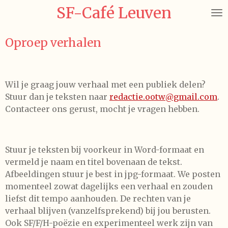
SF-Café Leuven
Ga
direct
naar
Oproep verhalen
de
hoofdinhoud
Wil je graag jouw verhaal met een publiek delen?
Stuur dan je teksten naar
redactie.ootw@gmail.com
.
Contacteer ons gerust, mocht je vragen hebben.
Stuur je teksten bij voorkeur in Word-formaat en
vermeld je naam en titel bovenaan de tekst.
Afbeeldingen stuur je best in jpg-formaat. We posten
momenteel zowat dagelijks een verhaal en zouden
liefst dit tempo aanhouden. De rechten van je
verhaal blijven (vanzelfsprekend) bij jou berusten.
Ook SF/F/H-poëzie en
experimenteel werk zijn van