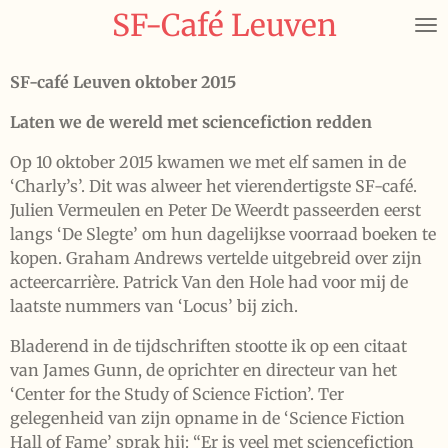
SF-Café Leuven
Ga
direct
naar
SF-café Leuven oktober 2015
de
hoofdinhoud
Laten we de wereld met sciencefiction redden
Op 10 oktober 2015 kwamen we met elf samen in de
‘Charly’s’. Dit was alweer het vierendertigste SF-café.
Julien Vermeulen en Peter De Weerdt passeerden eerst
langs ‘De Slegte’ om hun dagelijkse voorraad boeken te
kopen. Graham Andrews vertelde uitgebreid over zijn
acteercarrière. Patrick Van den Hole had voor mij de
laatste nummers van ‘Locus’ bij zich.
Bladerend in de tijdschriften stootte ik op een citaat
van James Gunn, de oprichter en directeur van het
‘Center for the Study of Science Fiction’. Ter
gelegenheid van zijn opname in de ‘Science Fiction
Hall of Fame’ sprak hij: “Er is veel met sciencefiction