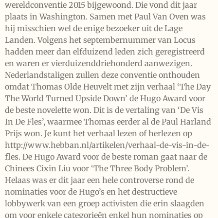
wereldconventie 2015 bijgewoond. Die vond dit jaar
plaats in Washington. Samen met Paul Van Oven was
hij misschien wel de enige bezoeker uit de Lage
Landen. Volgens het septembernummer van Locus
hadden meer dan elfduizend leden zich geregistreerd
en waren er vierduizenddriehonderd aanwezigen.
Nederlandstaligen zullen deze conventie onthouden
omdat Thomas Olde Heuvelt met zijn verhaal ‘The Day
The World Turned Upside Down’ de Hugo Award voor
de beste novelette won. Dit is de vertaling van ‘De Vis
In De Fles’, waarmee Thomas eerder al de Paul Harland
Prijs won. Je kunt het verhaal lezen of herlezen op
http://www.hebban.nl/artikelen/verhaal-de-vis-in-de-
fles. De Hugo Award voor de beste roman gaat naar de
Chinees Cixin Liu voor ‘The Three Body Problem’.
Helaas was er dit jaar een hele controverse rond de
nominaties voor de Hugo’s en het destructieve
lobbywerk van een groep activisten die erin slaagden
om voor enkele categorieën enkel hun nominaties op