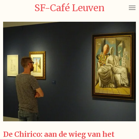
SF-Café Leuven
Ga
direct
naar
de
hoofdinhoud
De Chirico: aan de wieg van het