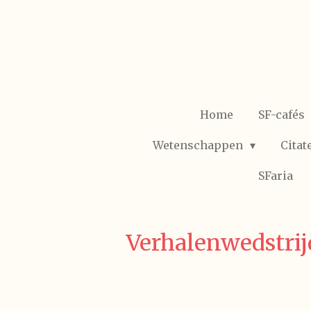
Ga
direct
naar
de
hoofdinhoud
Home
SF-cafés
Wetenschappen
Citat
SFaria
Verhalenwedstrij