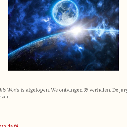
this World
is afgelopen. We ontvingen 35 verhalen. De ju
ezen.
uto da fé