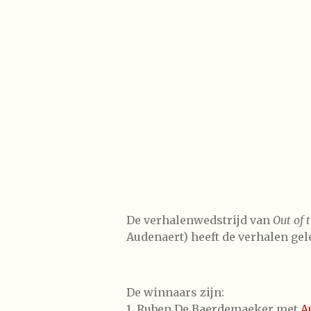
De verhalenwedstrijd van
Out of 
Audenaert) heeft de verhalen gel
De winnaars zijn:
1. Ruben De Baerdemaeker met
A