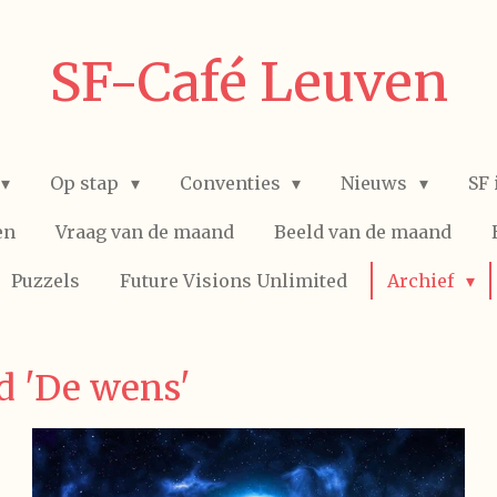
SF-Café Leuven
Op stap
Conventies
Nieuws
SF 
en
Vraag van de maand
Beeld van de maand
Puzzels
Future Visions Unlimited
Archief
d 'De wens'