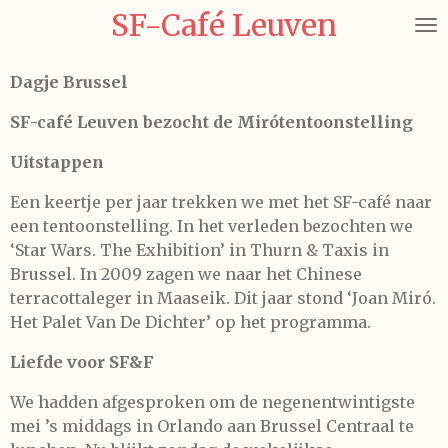
SF-Café Leuven
Ga
direct
naar
Dagje Brussel
de
hoofdinhoud
SF-café Leuven bezocht de Mirótentoonstelling
Uitstappen
Een keertje per jaar trekken we met het SF-café naar
een tentoonstelling. In het verleden bezochten we
‘Star Wars. The Exhibition’ in Thurn & Taxis in
Brussel. In 2009 zagen we naar het Chinese
terracottaleger in Maaseik. Dit jaar stond ‘Joan Miró.
Het Palet Van De Dichter’ op het programma.
Liefde voor SF&F
We hadden afgesproken om de negenentwintigste
mei ’s middags in Orlando aan Brussel Centraal te