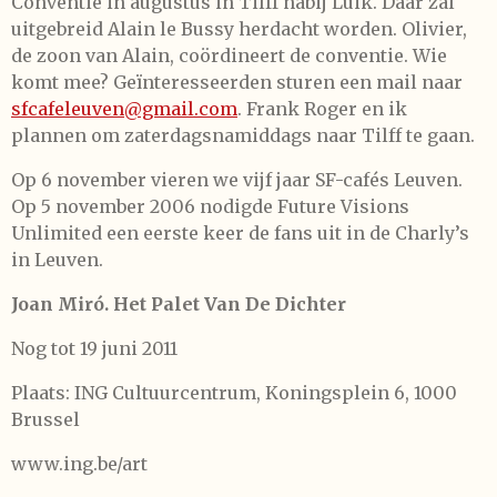
Conventie in augustus in Tilff nabij Luik. Daar zal
uitgebreid Alain le Bussy herdacht worden. Olivier,
de zoon van Alain, coördineert de conventie. Wie
komt mee? Geïnteresseerden sturen een mail naar
sfcafeleuven@gmail.com
. Frank Roger en ik
plannen om zaterdagsnamiddags naar Tilff te gaan.
Op 6 november vieren we vijf jaar SF-cafés Leuven.
Op 5 november 2006 nodigde Future Visions
Unlimited een eerste keer de fans uit in de Charly’s
in Leuven.
Joan Miró. Het Palet Van De Dichter
Nog tot 19 juni 2011
Plaats: ING Cultuurcentrum, Koningsplein 6, 1000
Brussel
www.ing.be/art