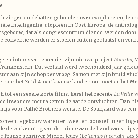
e
n lezingen en debatten gehouden over exoplaneten, le me
iële Intelligentie, utopieën in Oost-Europa, de antholo
itsgebouw, dat als congrescentrum diende, werden door 
de conventie werden er stoelen buiten geplaatst en ver
ge en interessante manier zijn nieuwe project
Monster, 
 Frankenstein. Dat verhaal werd tweehonderd jaar geled
ter aan zijn schepper vroeg. Samen met zijn bruid vluc
le naar het Zuid-Amerikaanse land en ontmoet er het Mo
tot een sessie korte films. Eerst het recente
La Veille
v
 de inwoners met raketten de aarde ontvluchten. Dan his
ijs voor Pathé Brothers werkte. De Spanjaard was een 
 conventiegebouw waren er twee tentoonstellingen inge
e de verkenning van de ruimte aan de hand van stripv
e Franse schrijver Michel Jeury (
Le Temps incertain
,
Les 