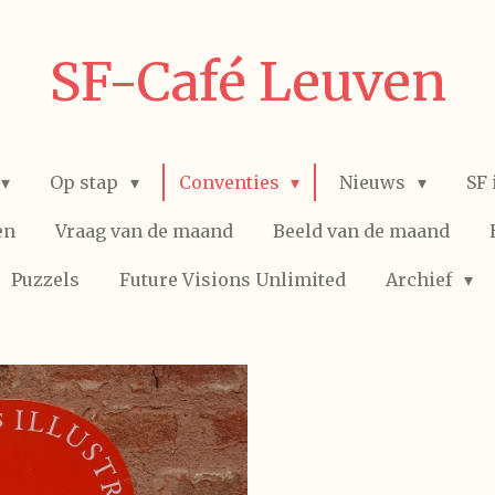
SF-Café Leuven
Op stap
Conventies
Nieuws
SF 
en
Vraag van de maand
Beeld van de maand
Puzzels
Future Visions Unlimited
Archief