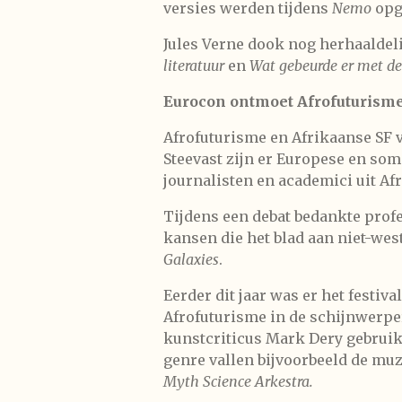
versies werden tijdens
Nemo
opg
Jules Verne dook nog herhaaldeli
literatuur
en
Wat gebeurde er met de
Eurocon ontmoet Afrofuturism
Afrofuturisme en Afrikaanse SF 
Steevast zijn er Europese en som
journalisten en academici uit Afr
Tijdens een debat bedankte prof
kansen die het blad aan niet-wes
Galaxies
.
Eerder dit jaar was er het festiva
Afrofuturisme in de schijnwerpe
kunstcriticus Mark Dery gebruikt
genre vallen bijvoorbeeld de muz
Myth Science Arkestra.