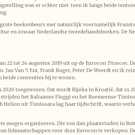
angstelling was er echter niet: toen ik langs beide tento
ing.
 grote boekenbeurs met natuurlijk voornamelijk Fransta
Duitse en zowaar Nederlandse tweedehandsboeken. De N
van 22 tot 24 augustus 2019 uit op de Eurocon
Titancon
. D
. Jan Van ’t Ent, Frank Roger, Peter De Weerdt en ik reiz
 beide conventies bij te wonen.
 2020 toegewezen. Dat wordt Rijeka in Kroatië, dat in 
 strijden het Italiaanse Fiuggi en het Roemeense Timis
b Helion uit Timisoara lag haar tijdschrift, waarin ver
te mogen organiseren. Die zou dan plaatsvinden in Rott
 om lidmaatschappen voor deze Eurocon te verkopen. D