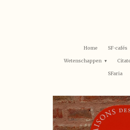
Ga
direct
naar
de
hoofdinhoud
Home
SF-cafés
Wetenschappen
Citat
SFaria