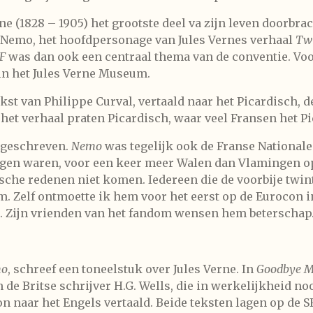
ne (1828 – 1905) het grootste deel va zijn leven doorbra
 Nemo, het hoofdpersonage van Jules Vernes verhaal
Twi
SF
was dan ook een centraal thema van de conventie. Voo
n het Jules Verne Museum.
st van Philippe Curval, vertaald naar het Picardisch, de
e het verhaal praten Picardisch, waar veel Fransen het 
ngeschreven.
Nemo
was tegelijk ook de Franse Nationale
elgen waren, voor een keer meer Walen dan Vlamingen o
che redenen niet komen. Iedereen die de voorbije twinti
. Zelf ontmoette ik hem voor het eerst op de Eurocon i
. Zijn vrienden van het fandom wensen hem beterschap
o
, schreef een toneelstuk over Jules Verne. In
Goodbye Mr
 de Britse schrijver H.G. Wells, die in werkelijkheid no
n naar het Engels vertaald. Beide teksten lagen op de S