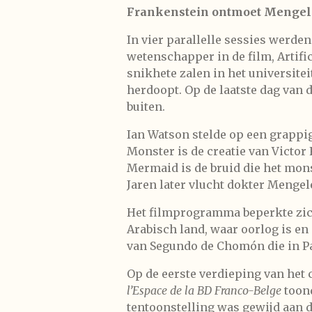
Frankenstein ontmoet Mengel
In vier parallelle sessies werde
wetenschapper in de film, Artific
snikhete zalen in het universite
herdoopt. Op de laatste dag van 
buiten.
Ian Watson stelde op een grappi
Monster is de creatie van Victor
Mermaid is de bruid die het mons
Jaren later vlucht dokter Menge
Het filmprogramma beperkte zich 
Arabisch land, waar oorlog is en
van Segundo de Chomón die in Par
Op de eerste verdieping van het
l’Espace de la BD Franco-Belge
toond
tentoonstelling was gewijd aan d