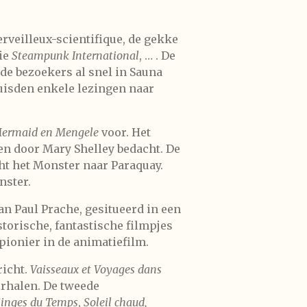
rveilleux-scientifique, de gekke
gie
Steampunk International
, … . De
de bezoekers al snel in Sauna
huisden enkele lezingen naar
Mermaid en Mengele
voor. Het
en door Mary Shelley bedacht. De
ht het Monster naar Paraquay.
nster.
an Paul Prache, gesitueerd in een
torische, fantastische filmpjes
pionier in de animatiefilm.
richt.
Vaisseaux et Voyages dans
erhalen. De tweede
Singes du Temps
,
Soleil chaud,