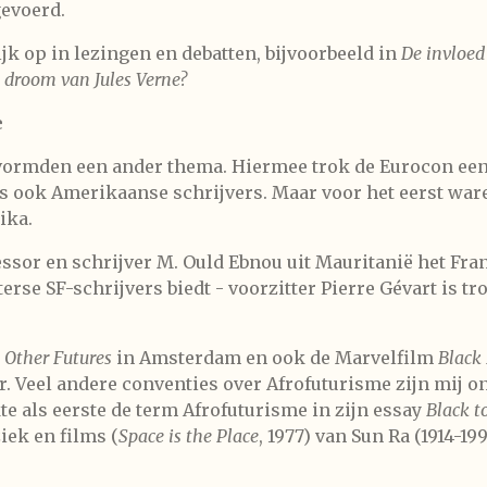
evoerd.
jk op in lezingen en debatten, bijvoorbeeld in
De invloed
 droom van Jules Verne?
e
vormden een ander thema. Hiermee trok de Eurocon een 
s ook Amerikaanse schrijvers. Maar voor het eerst ware
ika.
essor en schrijver M. Ould Ebnou uit Mauritanië het Fr
terse SF-schrijvers biedt - voorzitter Pierre Gévart is 
l
Other Futures
in Amsterdam en ook de Marvelfilm
Black
r. Veel andere conventies over Afrofuturisme zijn mij
e als eerste de term Afrofuturisme in zijn essay
Black t
iek en films (
Space is the Place
, 1977) van Sun Ra (1914-19